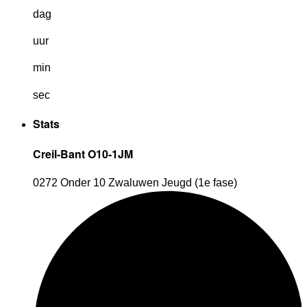
dag
uur
min
sec
Stats
Creil-Bant O10-1JM
0272 Onder 10 Zwaluwen Jeugd (1e fase)